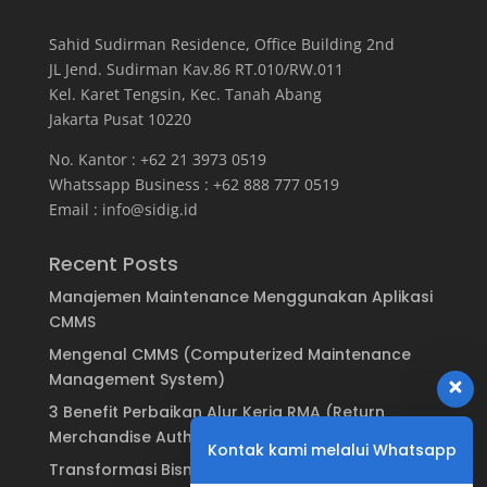
Sahid Sudirman Residence, Office Building
2
nd
JL Jend. Sudirman Kav.86 RT.010/RW.011
Kel. Karet Tengsin, Kec. Tanah Abang
Jakarta Pusat 10220
No. Kantor : +62 21 3973 0519
Whatssapp Business : +62 888 777 0519
Email :
info@sidig.id
Recent Posts
Manajemen Maintenance Menggunakan Aplikasi
CMMS
Mengenal CMMS (Computerized Maintenance
Management System)
3 Benefit Perbaikan Alur Kerja RMA (Return
Merchandise Authorization)
Kontak kami melalui Whatsapp
Transformasi Bisnis: Dari Sistem Garansi