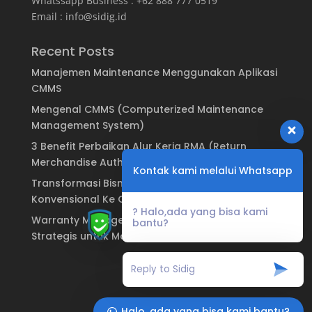
Whatssapp Business : +62 888 777 0519
Email :
info@sidig.id
Recent Posts
Manajemen Maintenance Menggunakan Aplikasi
CMMS
Mengenal CMMS (Computerized Maintenance
Management System)
3 Benefit Perbaikan Alur Kerja RMA (Return
Merchandise Authorization)
Kontak kami melalui Whatsapp
Transformasi Bisnis: Dari Sistem Garansi
Konvensional Ke Garansi Digital
? Halo,ada yang bisa kami
Warranty Management System: Keuntungan
bantu?
Strategis untuk Manufaktur & Brand
Halo, ada yang bisa kami bantu?