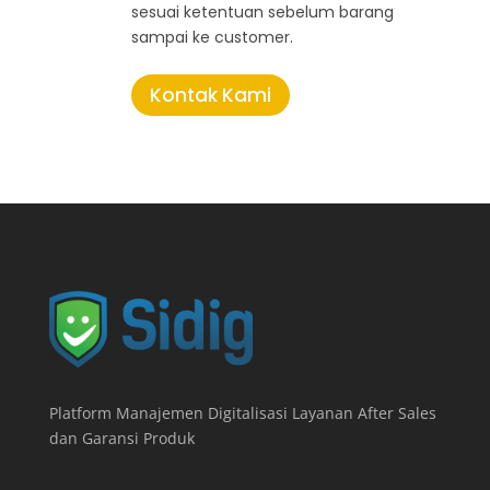
sesuai ketentuan sebelum barang
sampai ke customer.
Kontak Kami
Platform Manajemen Digitalisasi Layanan After Sales
dan Garansi Produk