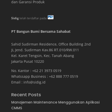
dan Garansi Produk
Sidig
telah terdaftar pada:
PT Bangun Bumi Bersama Sahabat
Sahid Sudirman Residence, Office Building
2
nd
JL Jend. Sudirman Kav.86 RT.010/RW.011
Kel. Karet Tengsin, Kec. Tanah Abang
Jakarta Pusat 10220
No. Kantor : +62 21 3973 0519
Whatssapp Business : +62 888 777 0519
Email :
info@sidig.id
Recent Posts
Manajemen Maintenance Menggunakan Aplikasi
CMMS