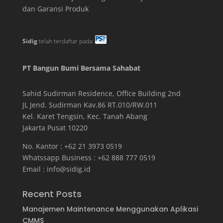
dan Garansi Produk
Sidig
telah terdaftar pada:
PT Bangun Bumi Bersama Sahabat
Sahid Sudirman Residence, Office Building
2
nd
JL Jend. Sudirman Kav.86 RT.010/RW.011
Kel. Karet Tengsin, Kec. Tanah Abang
Jakarta Pusat 10220
No. Kantor : +62 21 3973 0519
Whatssapp Business : +62 888 777 0519
Email :
info@sidig.id
Recent Posts
Manajemen Maintenance Menggunakan Aplikasi
CMMS