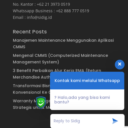
No. Kantor : +62 21 3973 0519
Whatssapp Business : +62 888 777 0519
Email :
info@sidig.id
Recent Posts
Manajemen Maintenance Menggunakan Aplikasi
CMMS
Mengenal CMMS (Computerized Maintenance
Management System)
3 Benefit Perbaikan Alur Kerja RMA (Return
Merchandise Authorization)
Kontak kami melalui Whatsapp
Transformasi Bisnis: Dari Sistem Garansi
Konvensional Ke Garansi Digital
? Halo,ada yang bisa kami
Warranty Management System: Keuntungan
bantu?
Strategis untuk Manufaktur & Brand