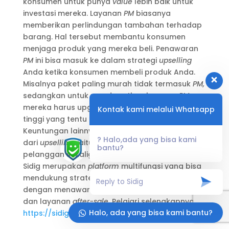
konsumen untuk punya
value
lebih baik untuk
investasi mereka. Layanan
PM
biasanya
memberikan perlindungan tambahan terhadap
barang. Hal tersebut membantu konsumen
menjaga produk yang mereka beli. Penawaran
PM
ini bisa masuk ke dalam strategi
upselling
Anda ketika konsumen membeli produk Anda.
Misalnya paket paling murah tidak termasuk
PM,
sedangkan untuk mendapatkan layanan
PM,
mereka harus upgrade ke level paket yang lebih
Kontak kami melalui Whatsapp
tinggi yang tentu lebih mahal harganya.
Keuntungan lainnya selain menaikkan
revenue
? Halo,ada yang bisa kami
dari
upselling
yaitu mendapatkan kepuasan
bantu?
pelanggan sekaligus retensi kustomer. Aplikasi
Sidig merupakan
platform
multifungsi yang bisa
mendukung strategi
upselling
bisnis Anda
dengan menawarkan
preventive maintenance
dan layanan
after-sale.
Pelajari selengkapnya di
Halo, ada yang bisa kami bantu?
https://sidig.id/