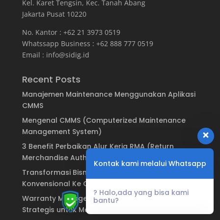
Kel. Karet Tengsin, Kec. Tanah Abang
Jakarta Pusat 10220
No. Kantor : +62 21 3973 0519
Whatssapp Business : +62 888 777 0519
Email :
info@sidig.id
Recent Posts
Manajemen Maintenance Menggunakan Aplikasi
CMMS
Mengenal CMMS (Computerized Maintenance
Management System)
3 Benefit Perbaikan Alur Kerja RMA (Return
Merchandise Authorization)
Kontak kami melalui Whatsapp
Transformasi Bisnis: Dari Sistem Garansi
Konvensional Ke Garansi Digital
? Halo,ada yang bisa kami
Warranty Management System: Keuntungan
bantu?
Strategis untuk Manufaktur & Brand