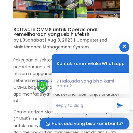
Software CMMS untuk Operasional
Pemeliharaan yang Lebih Efektif
by
B3Sahabat
|
Aug 8, 2023
|
Computerized
Maintenance Management System
Pekerjaan di sektor maintenance atau
Kontak kami melalui Whatsapp
pemeliharaan kini dapat ditangani dengan lebih
efisien menggunakan software CMMS. Namun apa
sebenarnya yang dimaksud dengan software
? Halo,ada yang bisa kami
bantu?
CMMS, bagaimana cara menggunakannya dan
apa manfaatnya? Yuk ketahui lebih lanjut di artikel
ini.
Computerized Maintenance Management System
(CMMS) merupakan software yang dirancang
Halo, ada yang bisa kami bantu?
untuk menyederhanakan proses pemeliharaan
dan meningkatkan manajemen aset dalam suatu