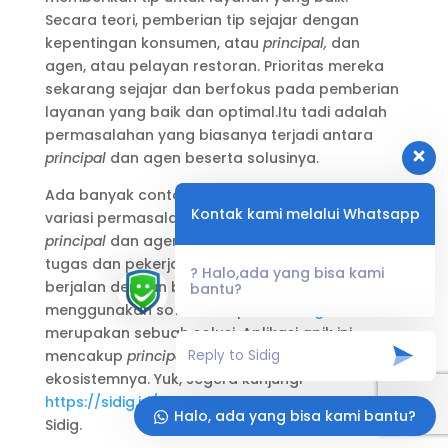
Secara teori, pemberian tip sejajar dengan
kepentingan konsumen, atau
principal,
dan
agen, atau pelayan restoran. Prioritas mereka
sekarang sejajar dan berfokus pada pemberian
layanan yang baik dan optimal.Itu tadi adalah
permasalahan yang biasanya terjadi antara
principal
dan agen beserta solusinya.
Ada banyak contoh dan juga cara mengatasi
Kontak kami melalui Whatsapp
variasi permasalahan yang terjadi antara
principal
dan agen. Salah satu cara supaya
tugas dan pekerjaan
principal
dan agen
? Halo,ada yang bisa kami
berjalan dengan baik dan lancar adalah
bantu?
menggunakan software aplikasi.
Sidig
merupakan sebuah solusi. Aplikasi apik ini
mencakup
principal
dan agen sebagai
ekosistemnya. Yuk, segera kunjungi
https://sidig.id/
dan pelajari lebih jauh mengenai
Halo, ada yang bisa kami bantu?
Sidig.