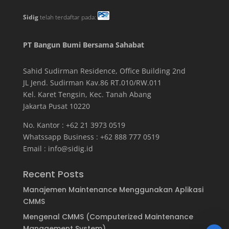
Sidig
telah terdaftar pada:
PT Bangun Bumi Bersama Sahabat
Sahid Sudirman Residence, Office Building
2
nd
JL Jend. Sudirman Kav.86 RT.010/RW.011
Kel. Karet Tengsin, Kec. Tanah Abang
Jakarta Pusat 10220
No. Kantor : +62 21 3973 0519
Whatssapp Business : +62 888 777 0519
Email :
info@sidig.id
Recent Posts
Manajemen Maintenance Menggunakan Aplikasi
CMMS
Mengenal CMMS (Computerized Maintenance
Management System)