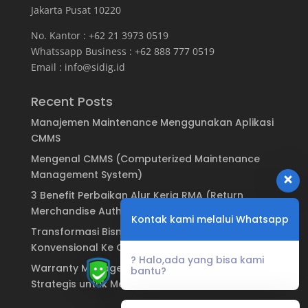
Jakarta Pusat 10220
No. Kantor : +62 21 3973 0519
Whatssapp Business : +62 888 777 0519
Email :
info@sidig.id
Recent Posts
Manajemen Maintenance Menggunakan Aplikasi
CMMS
Mengenal CMMS (Computerized Maintenance
Management System)
3 Benefit Perbaikan Alur Kerja RMA (Return
Merchandise Authorization)
Kontak kami melalui Whatsapp
Transformasi Bisnis: Dari Sistem Garansi
Konvensional Ke Garansi Digital
? Halo,ada yang bisa kami
Warranty Management System: Keuntungan
bantu?
Strategis untuk Manufaktur & Brand