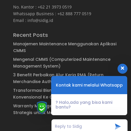
No. Kantor : +62 21 3973 0519
Whatssapp Business : +62 888 777 0519
Email :
info@sidig.id
Recent Posts
Manajemen Maintenance Menggunakan Aplikasi
CMMS
Mengenal CMMS (Computerized Maintenance
Management System)
3 Benefit Perbaikan Alur Kerja RMA (Return
Merchandise Authorization)
Kontak kami melalui Whatsapp
Transformasi Bisnis: Dari Sistem Garansi
Konvensional Ke Garansi Digital
? Halo,ada yang bisa kami
Warranty Management System: Keuntungan
bantu?
Strategis untuk Manufaktur & Brand