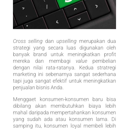
Cross selling
dan
upselling
merupakan dua
strategi yang secara luas digunakan oleh
banyak brand untuk meningkatkan profit
mereka dan membagi
value
pembelian
dengan nilai rata-ratanya. Kedua stratregi
marketing ini sebenarnya sangat sederhana
tapi juga sangat efektif untuk meningkatkan
penjualan bisnis Anda.
Menggaet konsumen-konsumen baru bisa
dibilang akan membutuhkan biaya lebih
mahal daripada mempertahankan konsumen
yang sudah ada atau konsumen lama. Di
samping itu, konsumen loyal membeli lebih