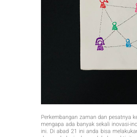
Perkembangan zaman dan pesatnya kem
mengapa ada banyak sekali inovasi-ino
ini. Di abad 21 ini anda bisa melakuk