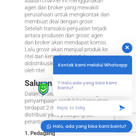
adalah
channel
ini menggunakan
agen dan broker yang mewakili
perusahaan untuk mengkontak dan
membuat
deal
dengan grosir.
Setelah transaksi penjualan terjadi
antara produsen dan grosir, agen
dan broker akan mendapat komisi.
Lalu grosir akan menjual produk ke
ritel dan kemudian produk
didistribusikan ke konsumen akhir
Kontak kami melalui Whatsapp
oleh ritel.
Saluran Distribusi
? Halo,ada yang bisa kami
bantu?
Dalam proses distribusi barang dan
penyampaian produk ke konsumen,
terdapat 2 macam saluran inti dari
distribusi yaitu pedagang dan
perantara khusus.
Halo, ada yang bisa kami bantu?
1. Pedagang