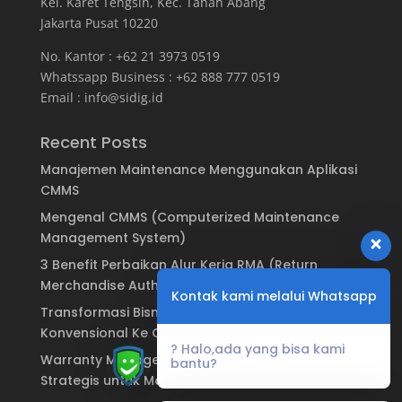
Kel. Karet Tengsin, Kec. Tanah Abang
Jakarta Pusat 10220
No. Kantor : +62 21 3973 0519
Whatssapp Business : +62 888 777 0519
Email :
info@sidig.id
Recent Posts
Manajemen Maintenance Menggunakan Aplikasi
CMMS
Mengenal CMMS (Computerized Maintenance
Management System)
3 Benefit Perbaikan Alur Kerja RMA (Return
Merchandise Authorization)
Kontak kami melalui Whatsapp
Transformasi Bisnis: Dari Sistem Garansi
Konvensional Ke Garansi Digital
? Halo,ada yang bisa kami
Warranty Management System: Keuntungan
bantu?
Strategis untuk Manufaktur & Brand