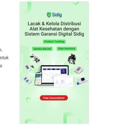
n.
ntuk
tu