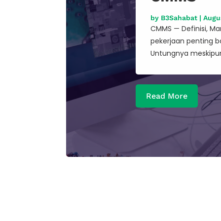
by
B3Sahabat
|
Augu
CMMS — Definisi, M
pekerjaan penting b
Untungnya meskipun
Read More