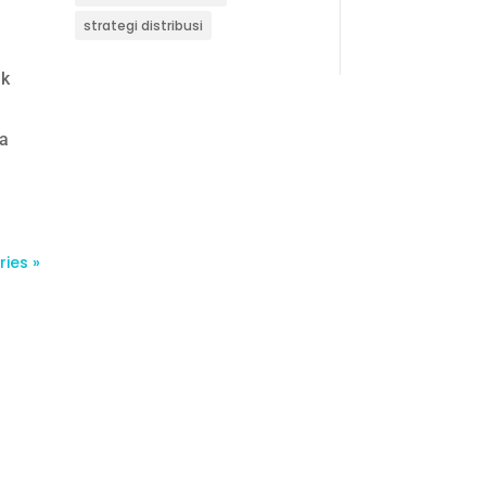
strategi distribusi
uk
ga
ries »