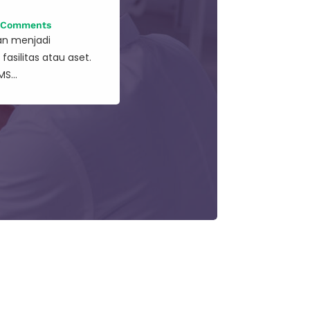
 Comments
an menjadi
asilitas atau aset.
S...