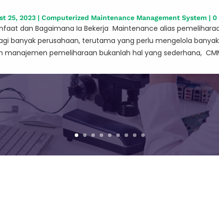
st 25, 2023
|
Computerized Maintenance Management System
| 0
anfaat dan Bagaimana Ia Bekerja Maintenance alias pemelihara
agi banyak perusahaan, terutama yang perlu mengelola banyak f
 manajemen pemeliharaan bukanlah hal yang sederhana, CMM