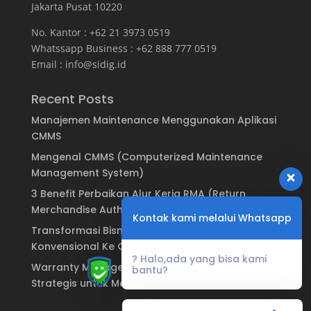
Jakarta Pusat 10220
No. Kantor : +62 21 3973 0519
Whatssapp Business : +62 888 777 0519
Email :
info@sidig.id
Recent Posts
Manajemen Maintenance Menggunakan Aplikasi
CMMS
Mengenal CMMS (Computerized Maintenance
Management System)
3 Benefit Perbaikan Alur Kerja RMA (Return
Merchandise Authorization)
Kontak kami melalui Whatsapp
Transformasi Bisnis: Dari Sistem Garansi
Konvensional Ke Garansi Digital
? Halo,ada yang bisa kami
Warranty Management System: Keuntungan
bantu?
Strategis untuk Manufaktur & Brand