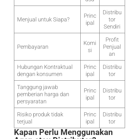
Distribu
Princ
Menjual untuk Siapa?
tor
ipal
Sendiri
Profit
Komi
Pembayaran
Penjual
si
an
Hubungan Kontraktual
Princ
Distribu
dengan konsumen
ipal
tor
Tanggung jawab
Princ
Distribu
pemberian harga dan
ipal
tor
persyaratan
Risiko produk tidak
Princ
Distribu
terjual
ipal
tor
Kapan Perlu Menggunakan