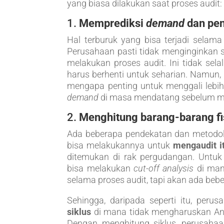
yang biasa dilakukan saat proses audit:
1.
Memprediksi
demand
dan pen
Hal terburuk yang bisa terjadi selama
Perusahaan pasti tidak menginginkan s
melakukan proses audit. Ini tidak sela
harus berhenti untuk seharian. Namun, h
mengapa penting untuk menggali lebih
demand
di masa mendatang sebelum m
2.
Menghitung barang-barang fi
Ada beberapa pendekatan dan metodol
bisa melakukannya untuk
mengaudit i
ditemukan di rak pergudangan. Untu
bisa melakukan
cut-off analysis
di man
selama proses audit, tapi akan ada beb
Sehingga, daripada seperti itu, per
siklus
di mana tidak mengharuskan And
Dengan menghitung siklus, perusahaan