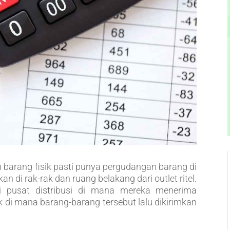
n barang fisik pasti punya pergudangan barang di
 di rak-rak dan ruang belakang dari outlet ritel.
i pusat distribusi di mana mereka menerima
ik di mana barang-barang tersebut lalu dikirimkan