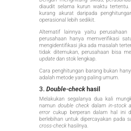
diaudit selama kurun waktu tertentu
kurang akurat daripada penghitungan
operasional lebih sedikit.
Alternatif lainnya yaitu perusahaa
perusahaan hanya memverifikasi sat
mengidentifikasi jika ada masalah tert
tidak ditemukan, perusahaan bisa m
update
dan stok lengkap.
Cara penghitungan barang bukan hanya 
adalah metode yang paling umum.
3.
Double-check
hasil
Melakukan segalanya dua kali mung
namun
double check
dalam
in-stock 
error
cukup berperan dalam hal ini dan
berlebihan untuk dipercayakan pada s
cross-check
hasilnya.