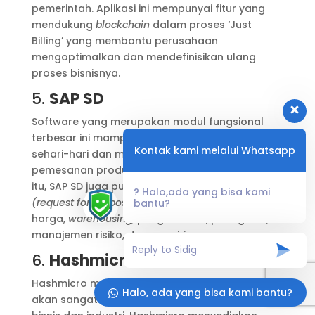
pemerintah. Aplikasi ini mempunyai fitur yang
mendukung
blockchain
dalam proses ‘Just
Billing’ yang membantu perusahaan
mengoptimalkan dan mendefinisikan ulang
proses bisnisnya.
5.
SAP SD
Software yang merupakan modul fungsional
terbesar ini mampu melakukan transaksi bisnis
Kontak kami melalui Whatsapp
sehari-hari dan mengelola segala proses dari
pemesanan produk hingga pengiriman. Selain
itu, SAP SD juga punya fitur untuk aktivitas
RFP
? Halo,ada yang bisa kami
(request for proposal), sales order,
penentuan
bantu?
harga,
warehousing,
pengemasan, penagihan,
manajemen risiko, dan pengiriman.
6.
Hashmicro
Hashmicro merupakan solusi software ERP yang
Halo, ada yang bisa kami bantu?
akan sangat bermanfaat untuk berbagai jenis